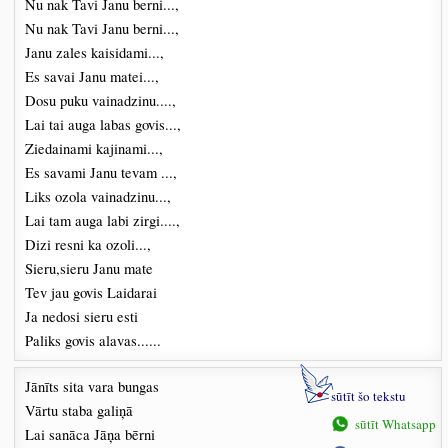
Nu nak Tavi Janu berni...,
Nu nak Tavi Janu berni...,
Janu zales kaisidami...,
Es savai Janu matei...,
Dosu puku vainadzinu....,
Lai tai auga labas govis...,
Ziedainami kajinami...,
Es savami Janu tevam ...,
Liks ozola vainadzinu...,
Lai tam auga labi zirgi....,
Dizi resni ka ozoli...,
Sieru,sieru Janu mate
Tev jau govis Laidarai
Ja nedosi sieru esti
Paliks govis alavas......
Jānīts sita vara bungas
sūtīt šo tekstu
Vārtu staba galiņā
sūtīt Whatsapp
Lai sanāca Jāņa bērni