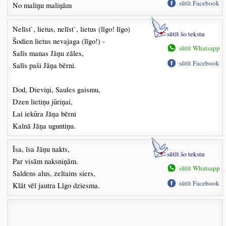
sūtīt Facebook
No maliņu maliņām
Nelīst`, lietus, nelīst`, lietus (līgo! līgo)
sūtīt šo tekstu
Šodien lietus nevajaga (līgo!) -
sūtīt Whatsapp
Salīs manas Jāņu zāles,
sūtīt Facebook
Salīs paši Jāņa bērni.
Dod, Dieviņi, Saules gaismu,
Dzen lietiņu jūriņai,
Lai iekūra Jāņa bērni
Kalnā Jāņa uguntiņu.
Īsa, īsa Jāņu nakts,
sūtīt šo tekstu
Par visām naksniņām.
sūtīt Whatsapp
Saldens alus, zeltains siers,
sūtīt Facebook
Klāt vēl jautra Līgo dziesma.