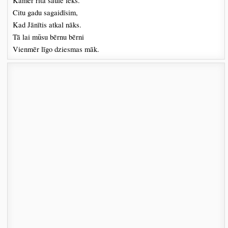
Kamēr rīta saule lēks.
Citu gadu sagaidīsim,
Kad Jānītis atkal nāks.
Tā lai mūsu bērnu bērni
Vienmēr līgo dziesmas māk.