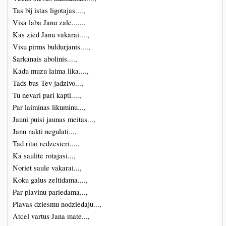
Tas bij istas ligotajas....,
Visa laba Janu zale......,
Kas zied Janu vakarai....,
Visu pirms buldurjanis....,
Sarkanais abolinis....,
Kadu muzu laima lika....,
Tads bus Tev jadzivo...,
Tu nevari pari kapti....,
Par laiminas likuminu...,
Jauni puisi jaunas meitas...,
Janu nakti negulati...,
Tad ritai redzesieri....,
Ka saulite rotajasi...,
Noriet saule vakarai...,
Koku galus zeltidama....,
Par plavinu pariedama...,
Plavas dziesmu nodziedaju...,
Atcel vartus Jana mate...,