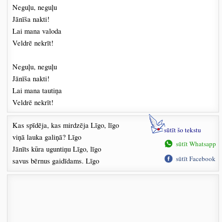
Neguļu, neguļu
Jānīša nakti!
Lai mana valoda
Veldrē nekrīt!
Neguļu, neguļu
Jānīša nakti!
Lai mana tautiņa
Veldrē nekrīt!
Kas spīdēja, kas mirdzēja Līgo, līgo
sūtīt šo tekstu
viņā lauka galiņā? Līgo
sūtīt Whatsapp
Jānīts kūra uguntiņu Līgo, līgo
sūtīt Facebook
savus bērnus gaidīdams. Līgo