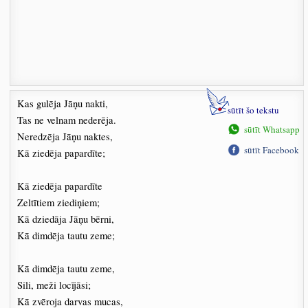
Kas gulēja Jāņu nakti,
sūtīt šo tekstu
Tas ne velnam nederēja.
sūtīt Whatsapp
Neredzēja Jāņu naktes,
sūtīt Facebook
Kā ziedēja papardīte;
Kā ziedēja papardīte
Zeltītiem ziediņiem;
Kā dziedāja Jāņu bērni,
Kā dimdēja tautu zeme;
Kā dimdēja tautu zeme,
Sili, meži locījāsi;
Kā zvēroja darvas mucas,