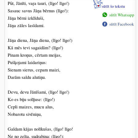
Pūt, Jānīti, vaŗa tauri, (līgo! līgo!)
sūtīt šo tekstu
Sasauc savus Jāņa bērnus (līgo!):
sūtīt Whatsapp
Jāņa bērni izklīduši,
sūtīt Facebook
Jāņa zāles lasīdami.
Jāņa diena, Jāņa diena, (līgo! līgo!)
Kā mēs tevi sagaidām? (līgo!)
Pinam kroņus, cērtam meijas,
Pušķojami laidariņus:
Sienam sierus, cepam maizi,
Darām saldu alutiņu.
Devu, devu Jānīšami, (līgo! līgo!)
Ko es biju solījuse: (līgo!)
Cepli maizes, mucu alus,
Nobarotu sivēniņu,
Galdam kājas nolīkušas, (līgo! līgo!
Ne no zelta, sudrabiņa: (līgo!):