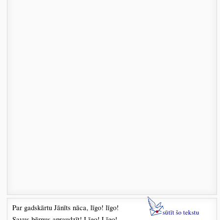
Par gadskārtu Jānīts nāca, līgo! līgo!
sūtīt šo tekstu
Savus bērnus apraudzīt! Līgo! Līgo!