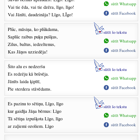
sūtīt Whatsapp
Vai tie ēda, vai tie dzēra, līgo, līgo!
sūtīt Facebook
Vai Jānīti, daudzināja? Līgo, LĪgo!
Plūc, māsiņa, ko plūkdama,
sūtīt šo tekstu
Saplūc raibus puķu pušķus,
sūtīt Whatsapp
Zilus, baltus, iedzeltenus,
sūtīt Facebook
Kas Jāņos uzziedēja!
Šito alu es nedzeršu
sūtīt šo tekstu
Es redzēju kā brūvēja.
sūtīt Whatsapp
Jānīts laida ķipītī,
sūtīt Facebook
Pie sterdera stāvēdams.
Es pazinu to sētiņu, Līgo, līgo
sūtīt šo tekstu
kur gaidīja Jāņa bērnus: Līgo
sūtīt Whatsapp
Tā sētiņa izpušķota Līgo, līgo
sūtīt Facebook
ar zaļiemi ozoliem. Līgo