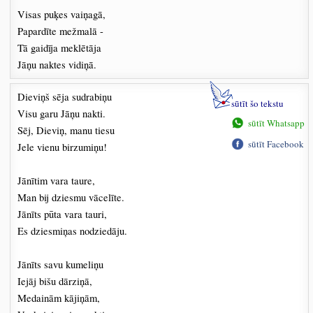
Visas puķes vaiņagā,
Papardīte mežmalā -
Tā gaidīja meklētāja
Jāņu naktes vidiņā.
Dieviņš sēja sudrabiņu
sūtīt šo tekstu
Visu garu Jāņu nakti.
sūtīt Whatsapp
Sēj, Dieviņ, manu tiesu
sūtīt Facebook
Jele vienu birzumiņu!
Jānītim vara taure,
Man bij dziesmu vācelīte.
Jānīts pūta vara tauri,
Es dziesmiņas nodziedāju.
Jānīts savu kumeliņu
Iejāj bišu dārziņā,
Medainām kājiņām,