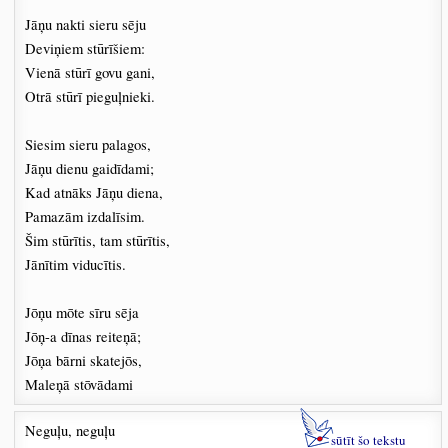
Jāņu nakti sieru sēju
Deviņiem stūrīšiem:
Vienā stūrī govu gani,
Otrā stūrī pieguļnieki.
Siesim sieru palagos,
Jāņu dienu gaidīdami;
Kad atnāks Jāņu diena,
Pamazām izdalīsim.
Šim stūrītis, tam stūrītis,
Jānītim viducītis.
Jōņu mōte sīru sēja
Jōņ-a dīnas reiteņā;
Jōņa bārni skatejōs,
Maleņā stōvādami
Neguļu, neguļu
sūtīt šo tekstu