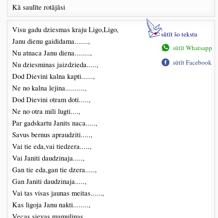
Kā saulīte rotājāsi
Visu gadu dziesmas kraju Ligo,Ligo,
sūtīt šo tekstu
Janu dienu gaididama.......,
sūtīt Whatsapp
Nu atnaca Janu diena........,
sūtīt Facebook
Nu dziesminas jaizdzieda.....,
Dod Dievini kalna kapti......,
Ne no kalna lejina..........,
Dod Dievini otram doti.....,
Ne no otra mili lugti....,
Par gadskartu Janits naca.....,
Savus bernus apraudziti.....,
Vai tie eda,vai tiedzera.....,
Vai Janiti daudzinaja.....,
Gan tie eda,gan tie dzera.....,
Gan Janiti daudzinaja.....,
Vai tas visas jaunas meitas......,
Kas ligoja Janu nakti........,
Vecas sievas mamulinas....,