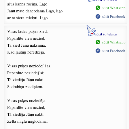
alus kanna rociņā, Līgo
sūtīt Whatsapp
Jāņu māte dancodama Līgo, līgo
sūtīt Facebook
ar to siera telēķīti. Līgo
Visas lauku puķes zied,
sūtīt šo tekstu
Papardīte vien nezied;
sūtīt Whatsapp
Tā zied Jāņu naksniņā,
sūtīt Facebook
Kad ļautiņi neredzēja.
Visas puķes noziedēj`šas,
Papardīte neziedēj`si;
Tā ziedēja Jāņu nakti,
Sudrabiņa ziediņiem.
Visas puķes noziedēja,
Papardīte vien nezied,
Tā ziedēja Jāņu nakti,
Zelta miglu miglodama.