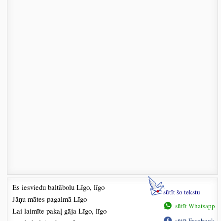
Es iesviedu baltābolu Līgo, līgo
sūtīt šo tekstu
Jāņu mātes pagalmā Līgo
sūtīt Whatsapp
Lai laimīte pakaļ gāja Līgo, līgo
sūtīt Facebook