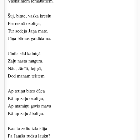
Vaskainiem iemauktiem.
Šuj, bitīte, vaska krēslu
Pie resnā ozoliņa,
Tur sēdēja Jāņa māte,
Jāņa bērnus gaidīdama.
Jānīts sēd kalniņā
Zāļu nasta mugurā.
Nāc, Jānīti, lejiņā,
Dod manām telītēm.
Ap tētiņu bites dūca
Kā ap zaļu ozoliņu,
Ap māmiņu govis māva
Kā ap zaļu āboliņu.
Kas to zeltu izlaistīja
Pa Jānīša rudzu lauku?