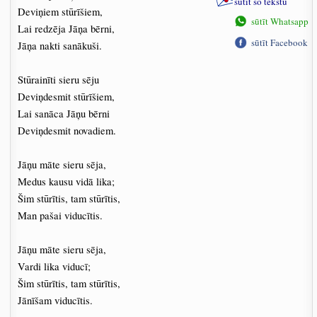
sūtīt šo tekstu
Deviņiem stūrīšiem,
sūtīt Whatsapp
Lai redzēja Jāņa bērni,
sūtīt Facebook
Jāņa nakti sanākuši.
Stūrainīti sieru sēju
Deviņdesmit stūrīšiem,
Lai sanāca Jāņu bērni
Deviņdesmit novadiem.
Jāņu māte sieru sēja,
Medus kausu vidā lika;
Šim stūrītis, tam stūrītis,
Man pašai viducītis.
Jāņu māte sieru sēja,
Vardi lika viducī;
Šim stūrītis, tam stūrītis,
Jānīšam viducītis.