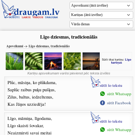
Vārda dienas
Līgo dziesmas, tradicionālās
Apsveikumi
->
Līgo dziesmas, tradicionālās
Sūtīt tikai kartiņu:
Līgo
kartiņas
Kartiņu
apsveikumam
varēsi pievienot pēc teksta izvēles
Plūc, māsiņa, ko plūkdama,
sūtīt šo tekstu
Saplūc raibus puķu pušķus,
sūtīt Whatsapp
Zilus, baltus, iedzeltenus,
sūtīt Facebook
Kas Jāņos uzziedēja!
Līgo, māmiņa, līgodama,
sūtīt šo tekstu
Līgo skaisti šovakar,
sūtīt Whatsapp
Neaizmirsti savai meitai