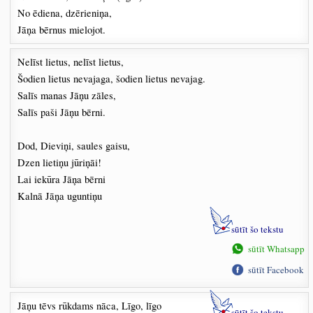
No ēdiena, dzērieniņa,
Jāņa bērnus mielojot.
Nelīst lietus, nelīst lietus,
Šodien lietus nevajaga, šodien lietus nevajag.
Salīs manas Jāņu zāles,
Salīs paši Jāņu bērni.
Dod, Dieviņi, saules gaisu,
Dzen lietiņu jūriņāi!
Lai iekūra Jāņa bērni
Kalnā Jāņa uguntiņu
sūtīt šo tekstu
sūtīt Whatsapp
sūtīt Facebook
Jāņu tēvs rūkdams nāca, Līgo, līgo
sūtīt šo tekstu