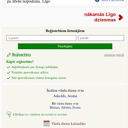
pa ābolu laipodama. Līgo
nākamās Līgo
dziesmas
Reģistrētiem lietotājiem
Reģistrēties
aizmirsu paroli
Kāpēc reģistrēties?
Atgādinājumi par draugu jubilejām
Nosūtīto apsveikumu arhīvs
Sūti apsveikumus visiem draugiem uzreiz
Šodien vārda dienu svin
Askolds
,
Aisma
Rīt vārda dienu svin
Madars
,
Alfrēds
,
Fredis
klikšķini uz vārdiem un uzzini to nozīmi
Vārda dienu kalendārs