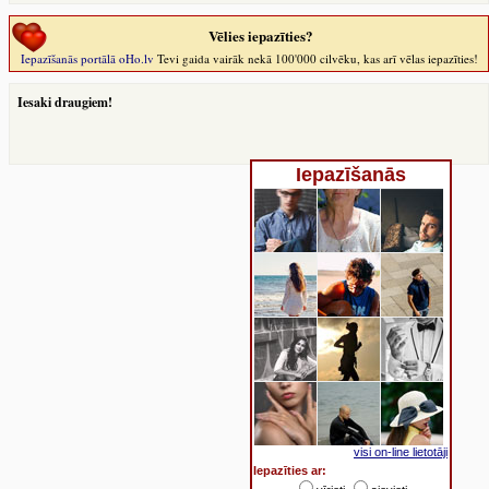
Vēlies iepazīties?
Iepazīšanās portālā oHo.lv
Tevi gaida vairāk nekā 100'000 cilvēku, kas arī vēlas iepazīties!
Iesaki draugiem!
Iepazīšanās