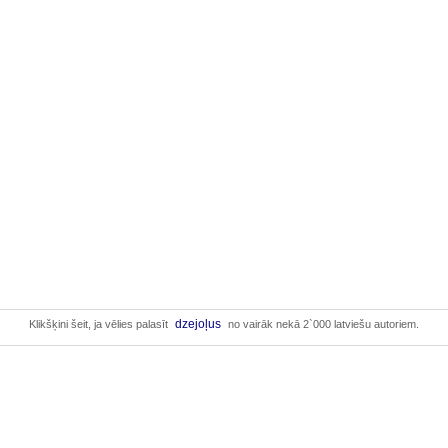
dzejoļus
Klikšķini šeit, ja vēlies palasīt
no vairāk nekā 2`000 latviešu autoriem.