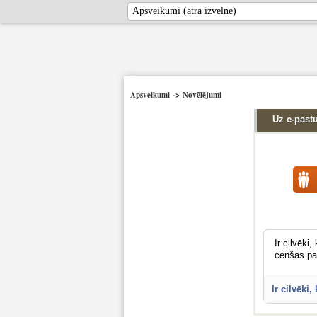
Apsveikumi
->
Novēlējumi
Uz e-past
Ir cilvēki
cenšas pal
Ir cilvēki,