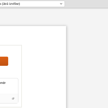
enmēr