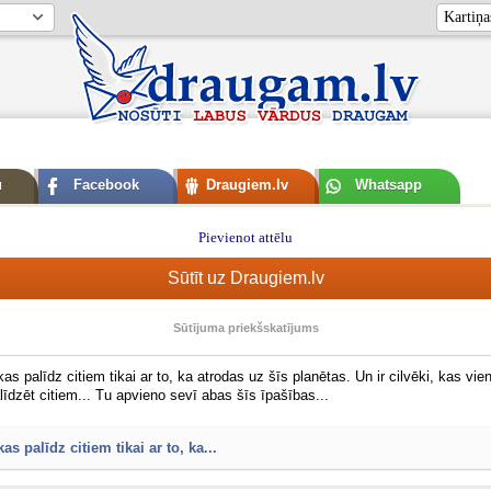
u
Facebook
Draugiem.lv
Whatsapp
Pievienot attēlu
Sūtīt uz Draugiem.lv
Sūtījuma priekšskatījums
, kas palīdz citiem tikai ar to, ka atrodas uz šīs planētas. Un ir cilvēki, kas vi
īdzēt citiem... Tu apvieno sevī abas šīs īpašības...
 kas palīdz citiem tikai ar to, ka...