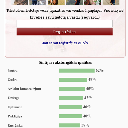
Tūkstošiem lietotāju vēlas iepazīties vai vienkārši papļāpāt. Pievienojies!
Izvēlies savu lietotāja vārdu (segvārdu):
Jau esmu reģistrējies oHo.lv
Sintijas raksturīgākās īpašibas
62%
Jautra
49%
Gudra
45%
Ar labu humora izjūtu
42%
Uzticīga
40%
Optimiste
40%
Pieklājīga
37%
Enerģiska