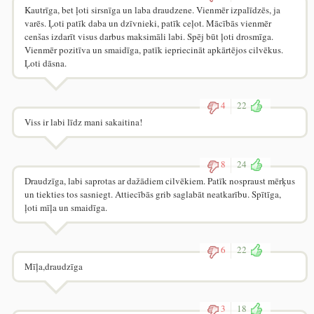
Kautrīga, bet ļoti sirsnīga un laba draudzene. Vienmēr izpalīdzēs, ja
varēs. Ļoti patīk daba un dzīvnieki, patīk ceļot. Mācībās vienmēr
cenšas izdarīt visus darbus maksimāli labi. Spēj būt ļoti drosmīga.
Vienmēr pozitīva un smaidīga, patīk iepriecināt apkārtējos cilvēkus.
Ļoti dāsna.
4
22
Viss ir labi līdz mani sakaitina!
8
24
Draudzīga, labi saprotas ar dažādiem cilvēkiem. Patīk nospraust mērķus
un tiekties tos sasniegt. Attiecībās grib saglabāt neatkarību. Spītīga,
ļoti mīļa un smaidīga.
6
22
Mīļa,draudzīga
3
18