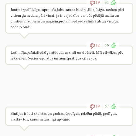
19
81
Jautra,izpalīdzīga,saprotoša,labs saruna biedrs ,līdzjūtīga. nedara pāri
citiem ,ja nedara pāri viņai. ja ir vajadzība var būt pēdējā maita un
cīnīties ar zobiem un nagiem.protam nedaudz slinka atstāj visu uz
pēdējo brīdi.
12
56
Ļoti mīļa,pašaizliedzīga,atdodas ar sirdi un dvēseli. Mīl cilvēkus pēc
iekšienes. Necieš egoistus un augstprātīgus cilvēkus.
19
57
Sintijas ir ļoti skaistas un gudras. Godīgas, reizēm pārāk godīgas,
aizstāv tos, kurus netaisnīgi apvaino