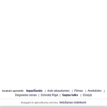
Iepazīšanās
Auto atsauksmes
Filmas
Anekdotes
Iesakām apmeklēt:
|
|
|
|
Degvielas cenas
Dzīvokļi Rīgā
Sapņu tulks
Dzejoļi
|
|
|
lietošanas noteikumi
draugam.lv apsveikumu servisa