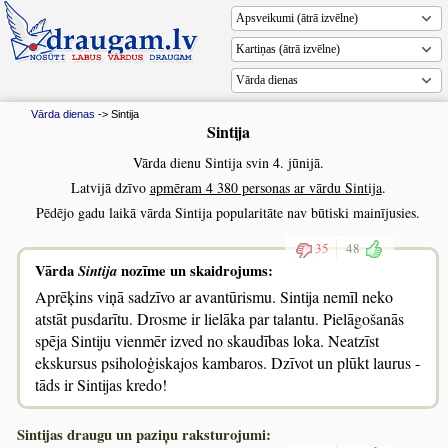
Vārda dienas
Vārda dienas
-> Sintija
Sintija
Vārda dienu Sintija svin 4. jūnijā.
Latvijā dzīvo
apmēram 4 380 personas ar vārdu Sintija
.
Pēdējo gadu laikā vārda Sintija popularitāte nav būtiski mainījusies.
35
48
Vārda
Sintija
nozīme un skaidrojums:
Aprēķins viņā sadzīvo ar avantūrismu. Sintija nemīl neko
atstāt pusdarītu. Drosme ir lielāka par talantu. Pielāgošanās
spēja Sintiju vienmēr izved no skaudības loka. Neatzīst
ekskursus psiholoģiskajos kambaros. Dzīvot un plūkt laurus -
tāds ir Sintijas kredo!
Sintijas draugu un paziņu raksturojumi: