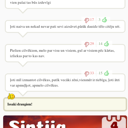
vien pašai tas būs izdevīgi
17
3
ļoti naiva un nekad nevar pati sevi aizsāvet.pārāk dauidz tēlo citēju utt.
29
14
Pielien cilvēkiem, melo par visu un visiem, gul ar visiem pēc kārtas,
izliekas par to kas nav.
33
15
ļoti mīl izmantot cilvēkus, patīk vecāki zēni,vienmēr ir riebīga, ļoti ātri
var apmuļķot, apmelo cilvēkus.
Iesaki draugiem!