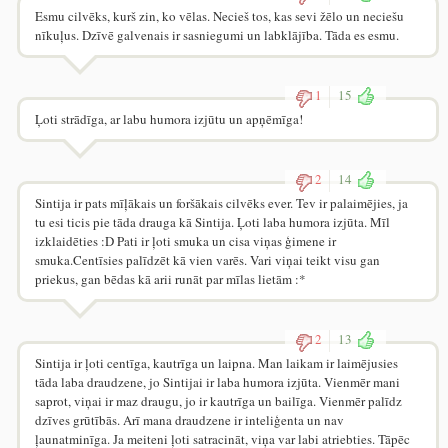
Esmu cilvēks, kurš zin, ko vēlas. Necieš tos, kas sevi žēlo un neciešu
nīkuļus. Dzīvē galvenais ir sasniegumi un labklājība. Tāda es esmu.
1
15
Ļoti strādīga, ar labu humora izjūtu un apņēmīga!
2
14
Sintija ir pats mīļākais un foršākais cilvēks ever. Tev ir palaimējies, ja
tu esi ticis pie tāda drauga kā Sintija. Ļoti laba humora izjūta. Mīl
izklaidēties :D Pati ir ļoti smuka un cisa viņas ģimene ir
smuka.Centīsies palīdzēt kā vien varēs. Vari viņai teikt visu gan
priekus, gan bēdas kā arii runāt par mīlas lietām :*
2
13
Sintija ir ļoti centīga, kautrīga un laipna. Man laikam ir laimējusies
tāda laba draudzene, jo Sintijai ir laba humora izjūta. Vienmēr mani
saprot, viņai ir maz draugu, jo ir kautrīga un bailīga. Vienmēr palīdz
dzīves grūtībās. Arī mana draudzene ir inteliģenta un nav
ļaunatminīga. Ja meiteni ļoti satracināt, viņa var labi atriebties. Tāpēc