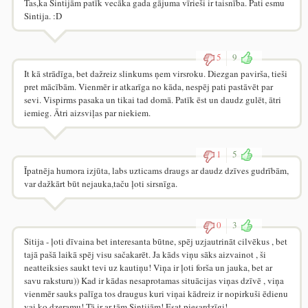
Tas,ka Sintijām patīk vecāka gada gājuma vīrieši ir taisnība. Pati esmu
Sintija. :D
5
9
It kā strādīga, bet dažreiz slinkums ņem virsroku. Diezgan pavirša, tieši
pret mācībām. Vienmēr ir atkarīga no kāda, nespēj pati pastāvēt par
sevi. Vispirms pasaka un tikai tad domā. Patīk ēst un daudz gulēt, ātri
iemieg. Ātri aizsviļas par niekiem.
1
5
Īpatnēja humora izjūta, labs uzticams draugs ar daudz dzīves gudrībām,
var dažkārt būt nejauka,taču ļoti sirsnīga.
0
3
Sitija - ļoti dīvaina bet interesanta būtne, spēj uzjautrināt cilvēkus , bet
tajā pašā laikā spēj visu sačakarēt. Ja kāds viņu sāks aizvainot , ši
neatteiksies saukt tevi uz kautiņu! Viņa ir ļoti forša un jauka, bet ar
savu raksturu)) Kad ir kādas nesaprotamas situācijas viņas dzīvē , viņa
vienmēr sauks palīga tos draugus kuri viņai kādreiz ir nopirkuši ēdienu
vai ko dzeramu! Tā ir ar tām Sintijām! Esat piesardzīgi!