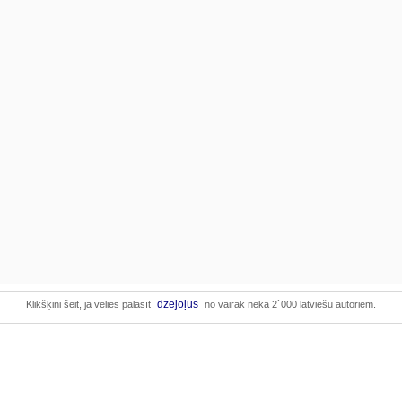
dzejoļus
Klikšķini šeit, ja vēlies palasīt
no vairāk nekā 2`000 latviešu autoriem.