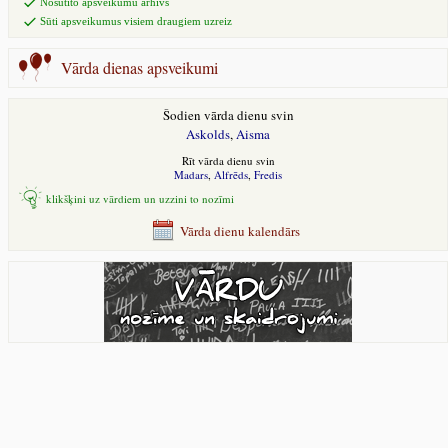
Nosūtīto apsveikumu arhīvs
Sūti apsveikumus visiem draugiem uzreiz
Vārda dienas apsveikumi
Šodien vārda dienu svin
Askolds
,
Aisma
Rīt vārda dienu svin
Madars
,
Alfrēds
,
Fredis
klikšķini uz vārdiem un uzzini to nozīmi
Vārda dienu kalendārs