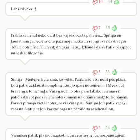
14
44
Labs cilvēks!!!
7
35
Praktiska,nemīl neko darīt bez vajadzības,tā pat vien... Spītīga un
ļaunatminīga,necietīs citu pazemojumu,kā arī rūpīgi izvēlas draugus
Totāla optimiste,lai arī cik draņķīgi ietu... Izbauda dzīvi Patīk pasapņot
un ieslīgt filozofijā.
5
33
Sintija - Meitene, kura zina, ko vēlas. Patīk, kad viss norit pēc plāna.
Ļoti patīk uzklausīt komplimentus, jo īpaši no zēniem. ;) Mēdz būt
bravūrīga, tomēr mīļa. Viņa gaida no otra pašu labāko, vienmēr ir
paticis dzīvot pēc saviem noteikumiem un otram sniedz to, ko saņem.
Parasti pirmajā vietā ir otrs , nevis viņa pati. Sintijai ļoti patīk vecāki
zēni un Sintija ir ļoti karstasinīga un pārpildīta ar adrenalīnu.
2
24
Vienmeer patiik plaanot naakotni, un censties iet uz nospraustajiem