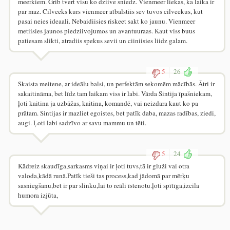
meerkiem. Grib tvert visu ko dziive sniedz. Vienmeer liekas, ka laika ir
par maz. Cilveeks kurs vienmeer atbalstiis sev tuvos cilveekus, kut
pasai neies ideaali. Nebaidiisies riskeet sakt ko jaunu. Vienmeer
metiisies jaunos piedziivojumos un avantuuraas. Kaut viss buus
patiesam slikti, atradiis spekus sevii un ciiniisies liidz galam.
5
26
Skaista meitene, ar ideālu balsi, un perfektām sekomēm mācībās. Ātri ir
sakaitināma, bet līdz tam laikam viss ir labi. Vārda Sintija īpašniekam,
ļoti kaitina ja uzbāžas, kaitina, komandē, vai neizdara kaut ko pa
prātam. Sintijas ir mazliet egoistes, bet patīk daba, mazas radības, ziedi,
augi. Ļoti labi sadzīvo ar savu mammu un tēti.
5
24
Kādreiz skaudīga,sarkasms viņai ir ļoti tuvs,tā ir gluži vai otra
valoda,kādā runā.Patīk tieši tas process,kad jādomā par mērķu
sasniegšanu,bet ir par slinku,lai to reāli īstenotu.ļoti spītīga,izcila
humora izjūta,