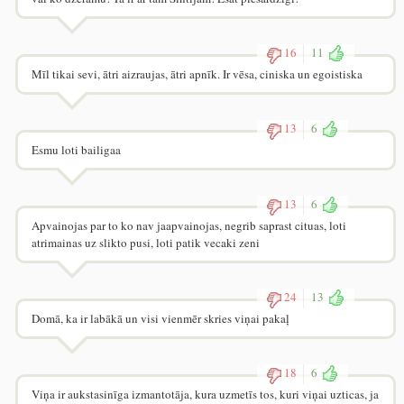
16
11
Mīl tikai sevi, ātri aizraujas, ātri apnīk. Ir vēsa, ciniska un egoistiska
13
6
Esmu loti bailigaa
13
6
Apvainojas par to ko nav jaapvainojas, negrib saprast cituas, loti
atrimainas uz slikto pusi, loti patik vecaki zeni
24
13
Domā, ka ir labākā un visi vienmēr skries viņai pakaļ
18
6
Viņa ir aukstasinīga izmantotāja, kura uzmetīs tos, kuri viņai uzticas, ja