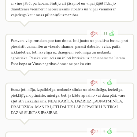
ar viņu jābūt pa labam, Sintiju arī jāsaprot un viņai jājūt līdz, jo
draudzenei vienmēr ir nepieciešams atbalsts un viņai vienmēr ir
vajadzīgs kaut mazs pilieniņš uzmanības.
0
11
Parsvara vispirms dara,pec tam doma. loti jautra un pozitiva butne. prot
piesaistit uzmanibu ar vizualo sharmu. parasti dabu,ko velas. patik
izklaideties. loti izveliga uz draugiem. iedomiga un nedaudz
egoistiska. Pasaka visu acis un ir loti kritiska uz nepienemama lietam.
Esot kopa ar Vinas negribas domat ne par ko citu.
0
6
Esmu ļoti mīļa, izpalīdzīga, nedaudz slinka un aizmāršīga, iecietīga,
pieklājīga, optimiste, mierīga, bet, ja kādu apvaino vai dara pāri, varu
kļūt ātri aizkaitināma. NEATKARĪGA, DAŽRIEZ ĻAUNATMINĪGA,
DRĀUDZĪGA. MAN IR ĻOTI DAUDZ LABO ĪPAŠĪBU UN TIKAI
DAŽAS SLIKTĀS ĪPAŠĪBAS.
3
8