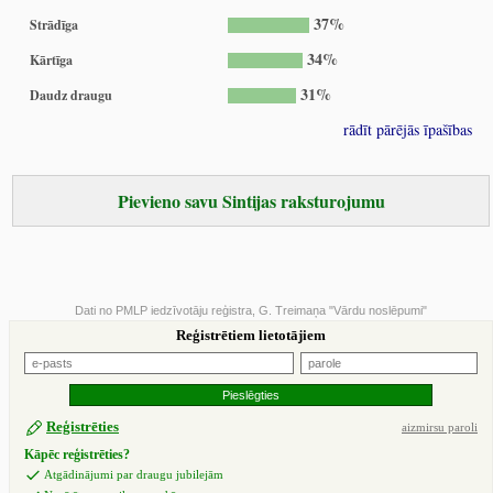
37%
Strādīga
34%
Kārtīga
31%
Daudz draugu
rādīt pārējās īpašības
Pievieno savu Sintijas raksturojumu
Dati no PMLP iedzīvotāju reģistra, G. Treimaņa "Vārdu noslēpumi"
Reģistrētiem lietotājiem
Reģistrēties
aizmirsu paroli
Kāpēc reģistrēties?
Atgādinājumi par draugu jubilejām