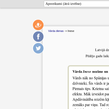
Vārda dienas
-> Inese
Latvijā d
Pēdējo gadu laik
Vārda
Inese
nozīme un 
Vārds nāk no Spānijas un
dzīvnieki, Šis vārds ir j
Pirmais tips. Krietna s
efektu. Māk izveidot pa
Apdāvinātība reizēm kļūs
zemāks par viņu. Tad rod