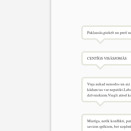
Paklausās,piekrīt un pretī n
CENTĪGS VISĀSJOMĀS
Viņa nekad nenodos un aiz mu
kādam tas var nepatikt.Laba
dzīvniekiem.Viegli atrod k
Mierīga, netīk konflikti, pat
saviem spēkiem, bet uzņēmīg