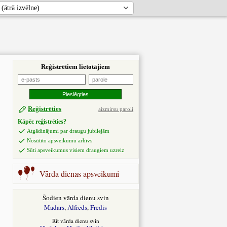
Reģistrētiem lietotājiem
Reģistrēties
aizmirsu paroli
Kāpēc reģistrēties?
Atgādinājumi par draugu jubilejām
Nosūtīto apsveikumu arhīvs
Sūti apsveikumus visiem draugiem uzreiz
Vārda dienas apsveikumi
Šodien vārda dienu svin
Madars
,
Alfrēds
,
Fredis
Rīt vārda dienu svin