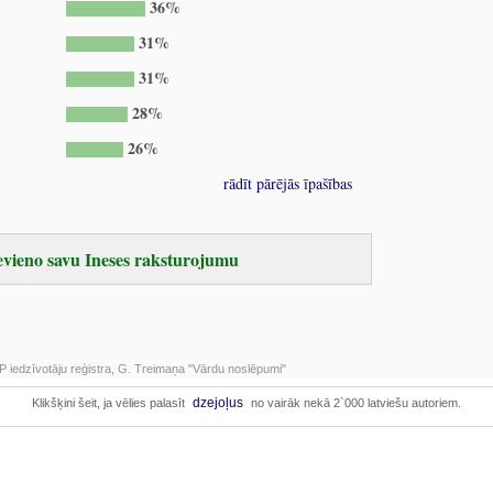
36%
31%
31%
28%
26%
rādīt pārējās īpašības
evieno savu Ineses raksturojumu
 iedzīvotāju reģistra, G. Treimaņa "Vārdu noslēpumi"
dzejoļus
Klikšķini šeit, ja vēlies palasīt
no vairāk nekā 2`000 latviešu autoriem.