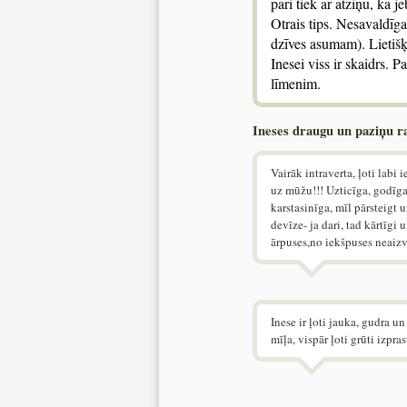
pāri tiek ar atziņu, ka 
Otrais tips. Nesavaldīga
dzīves asumam). Lietišķ
Inesei viss ir skaidrs. 
līmenim.
Ineses draugu un paziņu r
Vairāk intraverta, ļoti labi 
uz mūžu!!! Uzticīga, godīga,
karstasinīga, mīl pārsteigt 
devīze- ja dari, tad kārtīgi 
ārpuses,no iekšpuses neaizvē
Inese ir ļoti jauka, gudra un
mīļa, vispār ļoti grūti izpras