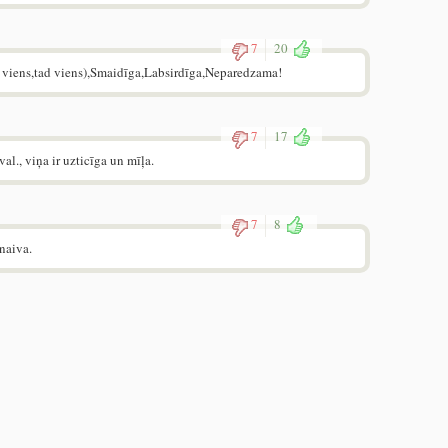
7
20
a viens,tad viens),Smaidīga,Labsirdīga,Neparedzama!
7
17
al., viņa ir uzticīga un mīļa.
7
8
naiva.