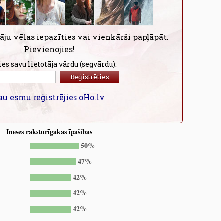
āju vēlas iepazīties vai vienkārši papļāpāt.
Pievienojies!
ies savu lietotāja vārdu (segvārdu):
au esmu reģistrējies oHo.lv
Ineses raksturīgākās īpašibas
50%
47%
42%
42%
42%