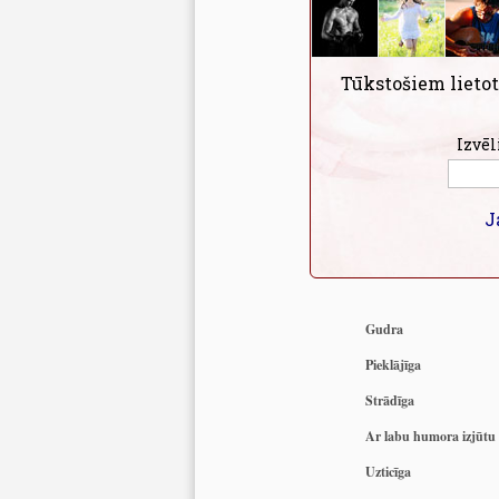
Tūkstošiem lietot
Izvēl
J
Gudra
Pieklājīga
Strādīga
Ar labu humora izjūtu
Uzticīga