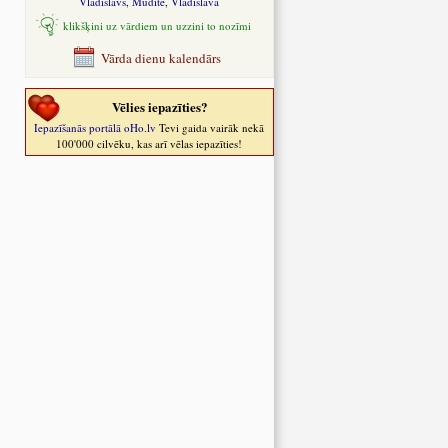
Vladislavs
,
Mudīte
,
Vladislava
klikšķini uz vārdiem un uzzini to nozīmi
Vārda dienu kalendārs
Vēlies iepazīties?
Iepazīšanās portālā oHo.lv
Tevi gaida vairāk nekā
100'000 cilvēku, kas arī vēlas iepazīties!