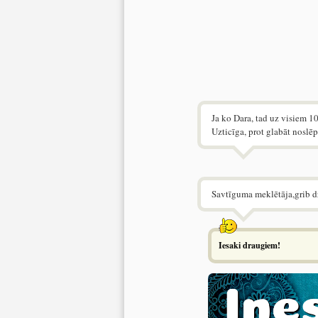
Ja ko Dara, tad uz visiem 1
Uzticīga, prot glabāt noslē
Savtīguma meklētāja,grib dz
Iesaki draugiem!