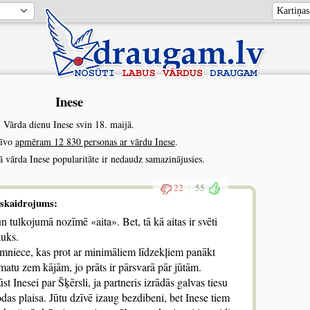
Inese
Vārda dienu Inese svin 18. maijā.
zīvo
apmēram 12 830 personas ar vārdu Inese
.
ā vārda Inese popularitāte ir nedaudz samazinājusies.
22
55
skaidrojums:
 tulkojumā nozīmē «aita». Bet, tā kā aitas ir svēti
auks.
aimniece, kas prot ar minimāliem līdzekļiem panākt
matu zem kājām, jo prāts ir pārsvarā pār jūtām.
t Inesei par Šķērsli, ja partneris izrādās galvas tiesu
as plaisa. Jūtu dzīvē izaug bezdibeni, bet Inese tiem