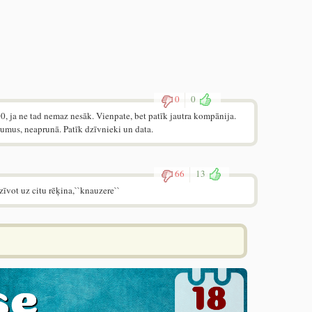
0
0
00, ja ne tad nemaz nesāk. Vienpate, bet patīk jautra kompānija.
pumus, neaprunā. Patīk dzīvnieki un data.
66
13
īvot uz citu rēķina,``knauzere``