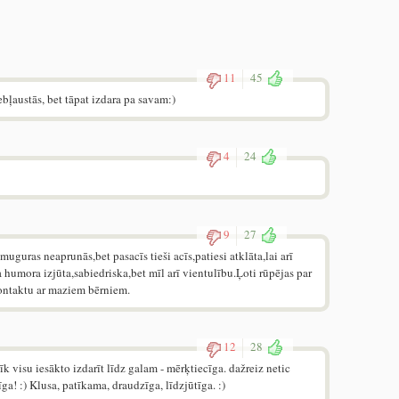
11
45
ebļaustās, bet tāpat izdara pa savam:)
4
24
9
27
guras neaprunās,bet pasacīs tieši acīs,patiesi atklāta,lai arī
 humora izjūta,sabiedriska,bet mīl arī vientulību.Ļoti rūpējas par
ontaktu ar maziem bērniem.
12
28
īk visu iesākto izdarīt līdz galam - mērķtiecīga. dažreiz netic
a! :) Klusa, patīkama, draudzīga, līdzjūtīga. :)