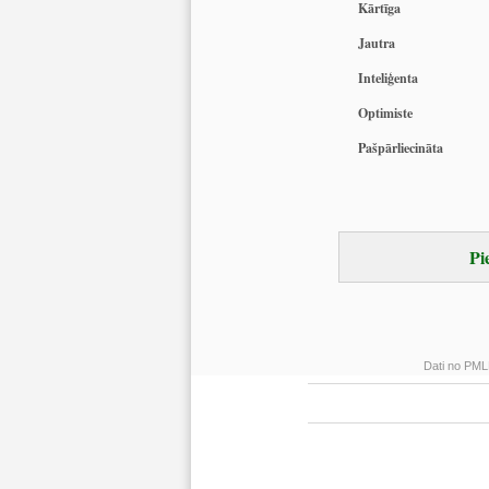
Kārtīga
Jautra
Inteliģenta
Optimiste
Pašpārliecināta
Pi
Dati no PMLP