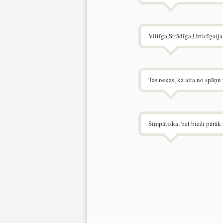
Viltīga,Strādīga,Uzticīga(j
Tas nekas, ka aita no spāņu v
Simpātiska, bet bieži pārāk 