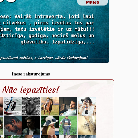
Inese raksturojums
Nāc iepazīties!