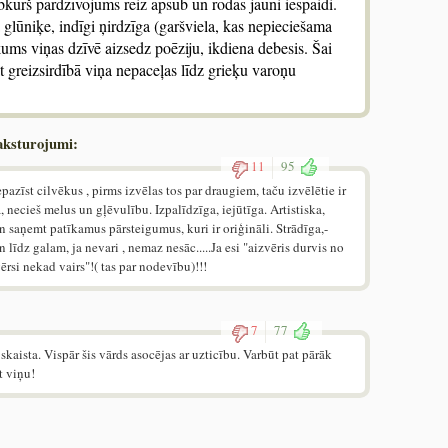
jebkurš pārdzīvojums reiz apsūb un rodas jauni iespaidi.
 glūniķe, indīgi ņirdzīga (garšviela, kas nepieciešama
ums viņas dzīvē aizsedz poēziju, ikdiena debesis. Šai
Pat greizsirdībā viņa nepaceļas līdz grieķu varoņu
aksturojumi:
11
95
iepazīst cilvēkus , pirms izvēlas tos par draugiem, taču izvēlētie ir
 necieš melus un gļēvulību. Izpalīdzīga, iejūtīga. Artistiska,
un saņemt patīkamus pārsteigumus, kuri ir oriģināli. Strādīga,-
un līdz galam, ja nevari , nemaz nesāc.....Ja esi "aizvēris durvis no
rsi nekad vairs"!( tas par nodevību)!!!
7
77
 skaista. Vispār šis vārds asocējas ar uzticību. Varbūt pat pārāk
t viņu!