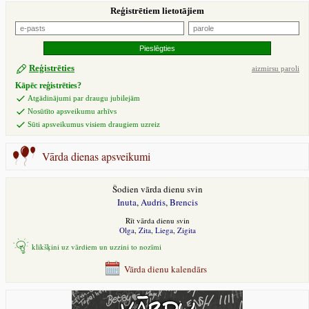
Reģistrētiem lietotājiem
Reģistrēties
aizmirsu paroli
Kāpēc reģistrēties?
Atgādinājumi par draugu jubilejām
Nosūtīto apsveikumu arhīvs
Sūti apsveikumus visiem draugiem uzreiz
Vārda dienas apsveikumi
Šodien vārda dienu svin
Inuta
,
Audris
,
Brencis
Rīt vārda dienu svin
Olga
,
Zita
,
Liega
,
Zigita
klikšķini uz vārdiem un uzzini to nozīmi
Vārda dienu kalendārs