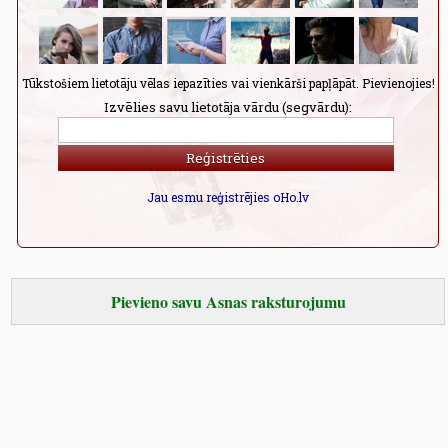
Tūkstošiem lietotāju vēlas iepazīties vai vienkārši papļāpāt. Pievienojies!
Izvēlies savu lietotāja vārdu (segvārdu):
Jau esmu reģistrējies oHo.lv
Pievieno savu Asnas raksturojumu