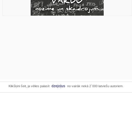
dzejoļus
Klikšķini šeit, ja vēlies palasīt
no vairāk nekā 2`000 latviešu autoriem.