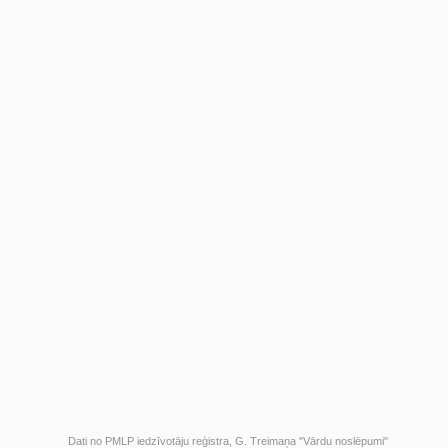
Dati no PMLP iedzīvotāju reģistra, G. Treimaņa "Vārdu noslēpumi"