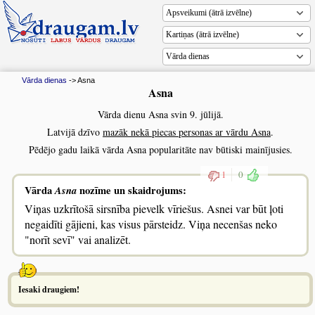
Vārda dienas
Vārda dienas
-> Asna
Asna
Vārda dienu Asna svin 9. jūlijā.
Latvijā dzīvo
mazāk nekā piecas personas ar vārdu Asna
.
Pēdējo gadu laikā vārda Asna popularitāte nav būtiski mainījusies.
1
0
Vārda
Asna
nozīme un skaidrojums:
Viņas uzkrītošā sirsnība pievelk vīriešus. Asnei var būt ļoti
negaidīti gājieni, kas visus pārsteidz. Viņa necenšas neko
"norīt sevī" vai analizēt.
Iesaki draugiem!