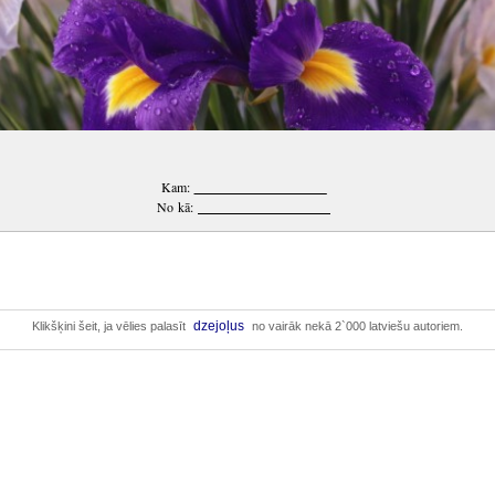
Kam:
____________________
No kā:
____________________
dzejoļus
Klikšķini šeit, ja vēlies palasīt
no vairāk nekā 2`000 latviešu autoriem.