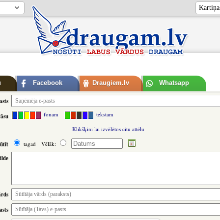
u
Facebook
Draugiem.lv
Whatsapp
asts
fonam
tekstam
rāsu
Klikšķini lai izvēlētos citu attēlu
tagad
Vēlāk:
ūtīt
ilde
ārds
asts