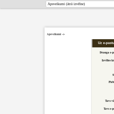
Apsveikumi
->
Uz e-past
Drauga e-p
Izvēlies k
S
Pieb
Tavs v
Tavs e-p