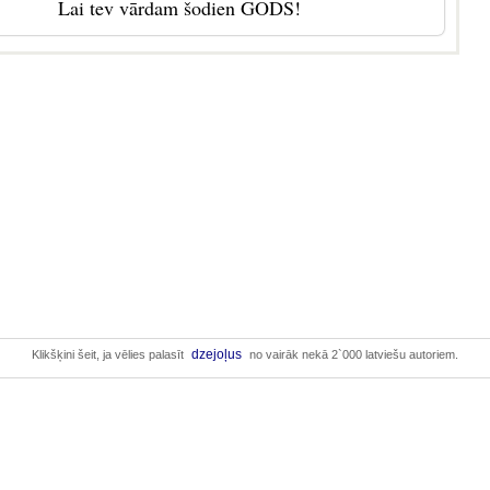
Lai tev vārdam šodien GODS!
dzejoļus
Klikšķini šeit, ja vēlies palasīt
no vairāk nekā 2`000 latviešu autoriem.