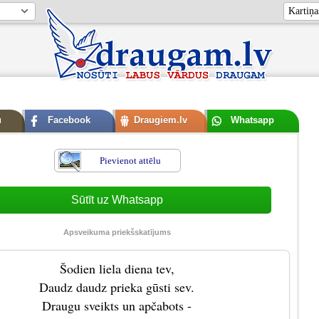
u
Facebook
Draugiem.lv
Whatsapp
Pievienot attēlu
Sūtīt uz Whatsapp
Apsveikuma priekšskatījums
Šodien liela diena tev,
Daudz daudz prieka gūsti sev.
Draugu sveikts un apčabots -