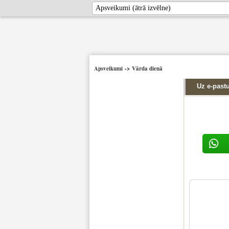
Apsveikumi
->
Vārda dienā
Uz e-past