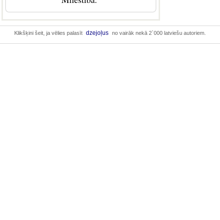
dzejoļus
Klikšķini šeit, ja vēlies palasīt
no vairāk nekā 2`000 latviešu autoriem.