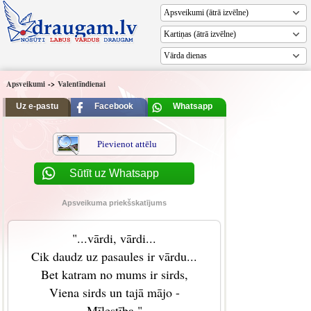
Vārda dienas
Apsveikumi
->
Valentīndienai
Uz e-pastu
Facebook
Whatsapp
Pievienot attēlu
Sūtīt uz Whatsapp
Apsveikuma priekšskatījums
"...vārdi, vārdi...
Cik daudz uz pasaules ir vārdu...
Bet katram no mums ir sirds,
Viena sirds un tajā mājo -
Mīlestība."