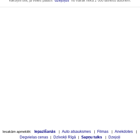
dzejoļus
Klikšķini šeit, ja vēlies palasīt
no vairāk nekā 2`000 latviešu autoriem.
Iepazīšanās
Auto atsauksmes
Filmas
Anekdotes
Iesakām apmeklēt:
|
|
|
|
Degvielas cenas
Dzīvokļi Rīgā
Sapņu tulks
Dzejoļi
|
|
|