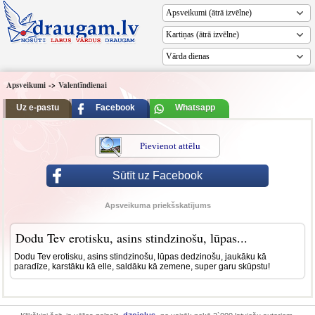
Vārda dienas
Apsveikumi
->
Valentīndienai
Uz e-pastu
Facebook
Whatsapp
Pievienot attēlu
Sūtīt uz Facebook
Apsveikuma priekšskatījums
Dodu Tev erotisku, asins stindzinošu, lūpas...
Dodu Tev erotisku, asins stindzinošu, lūpas dedzinošu, jaukāku kā
paradīze, karstāku kā elle, saldāku kā zemene, super garu skūpstu!