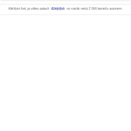
dzejoļus
Klikšķini šeit, ja vēlies palasīt
no vairāk nekā 2`000 latviešu autoriem.