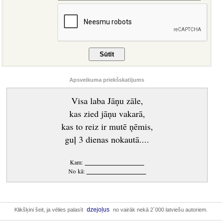
Apsveikuma priekšskatījums
Visa laba Jāņu zāle,
kas zied jāņu vakarā,
kas to reiz ir mutē ņēmis,
guļ 3 dienas nokautā....
Kam:
____________________
No kā:
____________________
dzejoļus
Klikšķini šeit, ja vēlies palasīt
no vairāk nekā 2`000 latviešu autoriem.