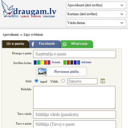
Vārda dienas
Apsveikumi
->
Līgo svētkiem
Uz e-pastu
Facebook
Whatsapp
Drauga e-pasts
fonam
tekstam
Izvēlies krāsu
Pievienot attēlu
Sūtīt
tagad
Vēlāk:
Piebilde
Tavs vārds
Tavs e-pasts