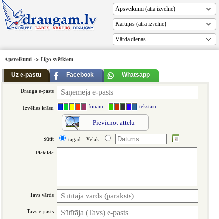
Vārda dienas
Apsveikumi
->
Līgo svētkiem
Uz e-pastu
Facebook
Whatsapp
Drauga e-pasts
fonam
tekstam
Izvēlies krāsu
Pievienot attēlu
Sūtīt
tagad
Vēlāk:
Piebilde
Tavs vārds
Tavs e-pasts