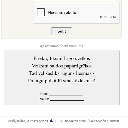
Apsveikuma priekšskatījums
Prieku, līksmi Līgo svētkos
Veiksmi saldos papardgrēkos
Tad vēl šasliks, uguns liesmas -
Draugu pulkā līksmas dziesmas!
Kam:
____________________
No kā:
____________________
dzejoļus
Klikšķini šeit, ja vēlies palasīt
no vairāk nekā 2`000 latviešu autoriem.