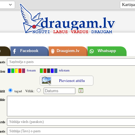
u
Facebook
Draugiem.lv
Whatsapp
asts
fonam
tekstam
rāsu
Pievienot attēlu
tagad
Vēlāk:
ūtīt
ilde
ārds
asts