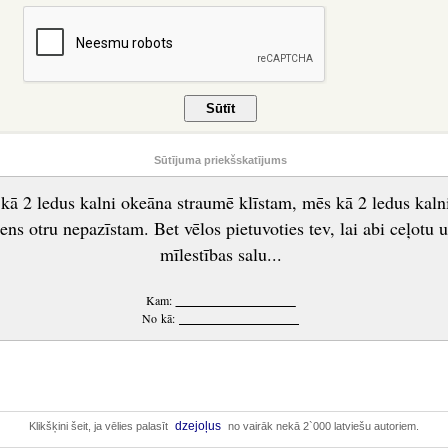
Sūtījuma priekšskatījums
kā 2 ledus kalni okeāna straumē klīstam, mēs kā 2 ledus kalni
ens otru nepazīstam. Bet vēlos pietuvoties tev, lai abi ceļotu 
mīlestības salu...
Kam:
____________________
No kā:
____________________
dzejoļus
Klikšķini šeit, ja vēlies palasīt
no vairāk nekā 2`000 latviešu autoriem.