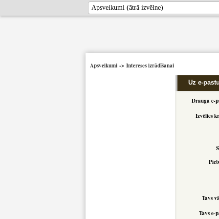
Apsveikumi
->
Intereses izrādīšanai
Uz e-past
Drauga e-p
Izvēlies k
S
Pieb
Tavs v
Tavs e-p