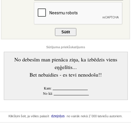
Sūtījuma priekšskatījums
No debesīm man pienāca ziņa, ka izbēdzis viens
eņģelītis...
Bet nebaidies - es tevi nenodošu!!
Kam:
____________________
No kā:
____________________
dzejoļus
Klikšķini šeit, ja vēlies palasīt
no vairāk nekā 2`000 latviešu autoriem.