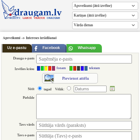
Vārda dienas
Apsveikumi
->
Intereses izrādīšanai
Uz e-pastu
Facebook
Whatsapp
Drauga e-pasts
fonam
tekstam
Izvēlies krāsu
Pievienot attēlu
Sūtīt
tagad
Vēlāk:
Piebilde
Tavs vārds
Tavs e-pasts