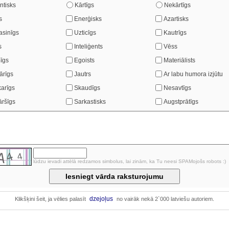
ntisks
Kārtīgs
Nekārtīgs
s
Enerģisks
Azartisks
asinīgs
Uzticīgs
Kautrīgs
s
Inteliģents
Vēss
īgs
Egoists
Materiālists
ārīgs
Jautrs
Ar labu humora izjūtu
arīgs
Skaudīgs
Nesavtīgs
ršīgs
Sarkastisks
Augstprātīgs
lūdzu ievadi attēlā redzamos simbolus, lai zinām, ka Tu neesi SPAMojošs robots :)
dzejoļus
Klikšķini šeit, ja vēlies palasīt
no vairāk nekā 2`000 latviešu autoriem.