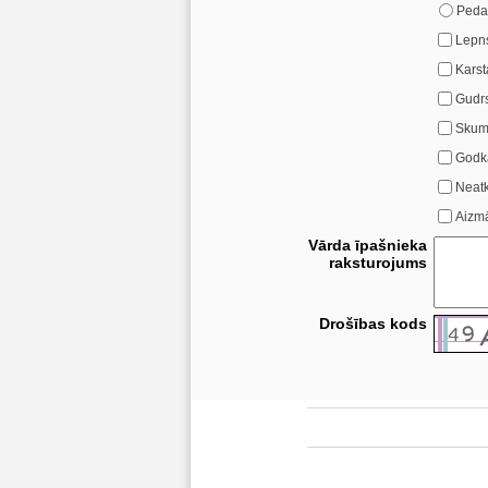
Peda
Lepn
Karst
Gudr
Skum
Godk
Neatk
Aizmā
Vārda īpašnieka
raksturojums
Drošības kods