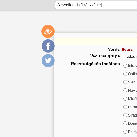
Vārds
Ilvars
Vecuma grupa
Raksturīgākās īpašības
Intra
Optim
Viegl
Nav 
Mierī
Pārd
Strād
Demo
Piekl