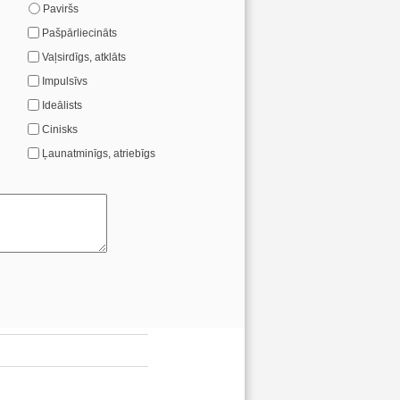
Paviršs
Pašpārliecināts
Vaļsirdīgs, atklāts
Impulsīvs
Ideālists
Cinisks
Ļaunatminīgs, atriebīgs