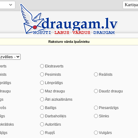
Raksturo vārda īpašnieku
verts
Ekstraverts
ists
Pesimists
Reālists
prātīgs
Lēnprātīgs
draugu
Maz draugu
Daudz draugu
gs
Ātri aizkaitināms
rošs
Bailīgs
Piesardzīgs
īgs
Darbaholiķis
Slinks
krātisks
Autoritārs
ājīgs
Rupjš
Vulgārs