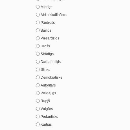
Mierīgs
Ātri aizkaitināms
Pārdrošs
Bailīgs
Piesardzīgs
Drošs
Strādīgs
Darbaholiķis
Slinks
Demokrātisks
Autoritārs
Pieklājīgs
Rupjš
Vulgārs
Pedantisks
Kārtīgs