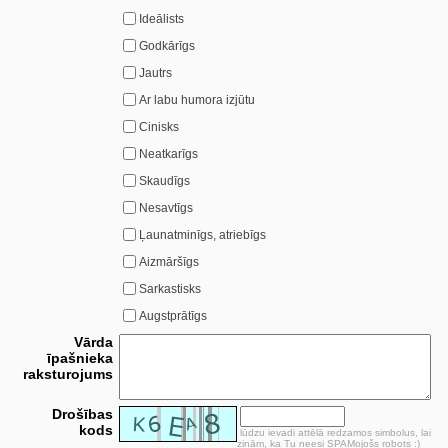
Ideālists
Godkārīgs
Jautrs
Ar labu humora izjūtu
Cinisks
Neatkarīgs
Skaudīgs
Nesavtīgs
Ļaunatminīgs, atriebīgs
Aizmāršīgs
Sarkastisks
Augstprātīgs
Vārda
īpašnieka
raksturojums
Drošības
kods
lūdzu ievadi attēlā redzamos simbolus, lai
zinām, ka Tu neesi SPAMojošs robots :)