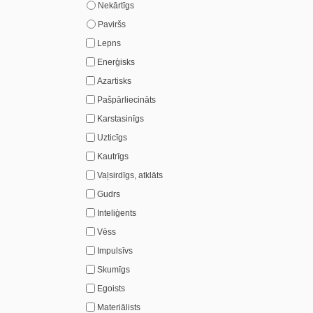
Nekārtīgs
Paviršs
Lepns
Enerģisks
Azartisks
Pašpārliecināts
Karstasinīgs
Uzticīgs
Kautrīgs
Vaļsirdīgs, atklāts
Gudrs
Inteliģents
Vēss
Impulsīvs
Skumīgs
Egoists
Materiālists