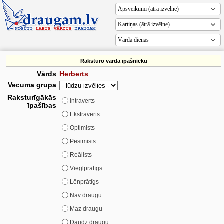
Vārda dienas
Raksturo vārda īpašnieku
Vārds
Herberts
Vecuma grupa
Raksturīgākās
Intraverts
īpašības
Ekstraverts
Optimists
Pesimists
Reālists
Vieglprātīgs
Lēnprātīgs
Nav draugu
Maz draugu
Daudz draugu