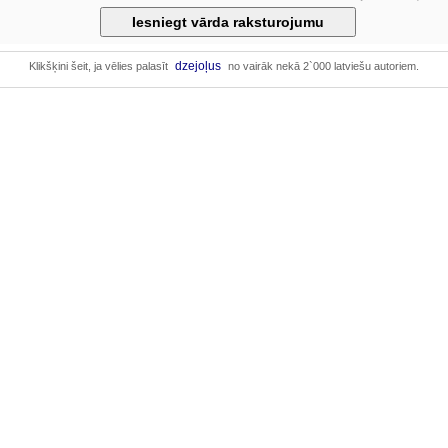
dzejoļus
Klikšķini šeit, ja vēlies palasīt
no vairāk nekā 2`000 latviešu autoriem.